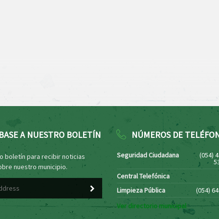
BASE A NUESTRO BOLETÍN
NÚMEROS DE TELÉFO
Seguridad Ciudadana
(054) 
 boletín para recibir noticias
5
obre nuestro municipio.
Central Telefónica
Limpieza Pública
(054) 6
Ver directorio municipal