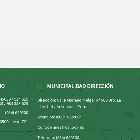
NO
MUNICIPALIDAD DIRECCIÓN
445050 / 914 619
Dirección: Calle Mariano Melgar Nº 500 Urb. La
39 / 984 353 629
Libertad / Arequipa – Perú
(054) 640500
Atención: 8:00h a 15:00h
40500 anexo 721
Conoce nuestros locales
aquí
Teléfono: (054) 640500