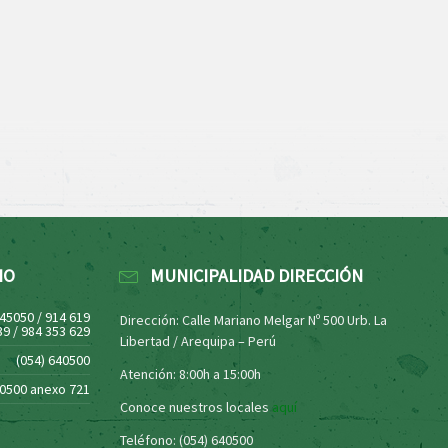
NO
MUNICIPALIDAD DIRECCIÓN
445050 / 914 619
Dirección: Calle Mariano Melgar Nº 500 Urb. La
39 / 984 353 629
Libertad / Arequipa – Perú
(054) 640500
Atención: 8:00h a 15:00h
40500 anexo 721
Conoce nuestros locales
aquí
Teléfono: (054) 640500