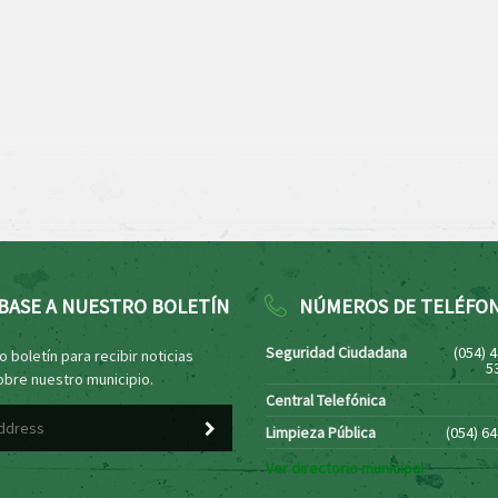
BASE A NUESTRO BOLETÍN
NÚMEROS DE TELÉFO
Seguridad Ciudadana
(054) 
 boletín para recibir noticias
5
obre nuestro municipio.
Central Telefónica
Limpieza Pública
(054) 6
Ver directorio municipal