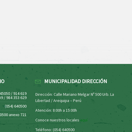
NO
MUNICIPALIDAD DIRECCIÓN
445050 / 914 619
Dirección: Calle Mariano Melgar Nº 500 Urb. La
39 / 984 353 629
Libertad / Arequipa – Perú
(054) 640500
Atención: 8:00h a 15:00h
40500 anexo 721
Conoce nuestros locales
aquí
Teléfono: (054) 640500