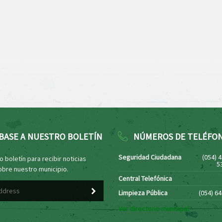
BASE A NUESTRO BOLETÍN
NÚMEROS DE TELÉFO
Seguridad Ciudadana
(054) 
 boletín para recibir noticias
5
obre nuestro municipio.
Central Telefónica
Limpieza Pública
(054) 6
Ver directorio municipal