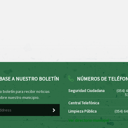
BASE A NUESTRO BOLETÍN
NÚMEROS DE TELÉFO
Seguridad Ciudadana
(054) 
 boletín para recibir noticias
5
obre nuestro municipio.
Central Telefónica
Limpieza Pública
(054) 6
Ver directorio municipal