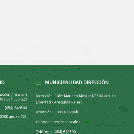
NO
MUNICIPALIDAD DIRECCIÓN
445050 / 914 619
Dirección: Calle Mariano Melgar Nº 500 Urb. La
39 / 984 353 629
Libertad / Arequipa – Perú
(054) 640500
Atención: 8:00h a 15:00h
40500 anexo 721
Conoce nuestros locales
aquí
Teléfono: (054) 640500