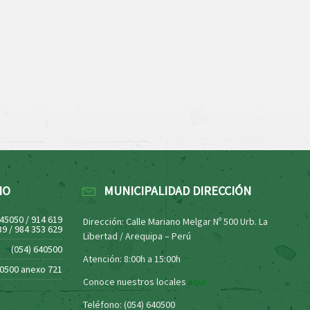
NO
MUNICIPALIDAD DIRECCIÓN
445050 / 914 619
Dirección: Calle Mariano Melgar Nº 500 Urb. La
39 / 984 353 629
Libertad / Arequipa – Perú
(054) 640500
Atención: 8:00h a 15:00h
40500 anexo 721
Conoce nuestros locales
aquí
Teléfono: (054) 640500