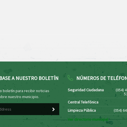
BASE A NUESTRO BOLETÍN
NÚMEROS DE TELÉFO
Seguridad Ciudadana
(054) 
 boletín para recibir noticias
5
obre nuestro municipio.
Central Telefónica
Limpieza Pública
(054) 6
Ver directorio municipal