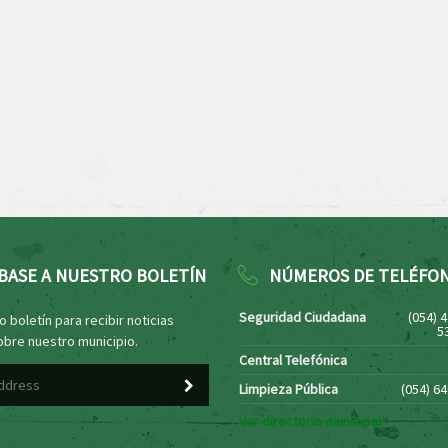
BASE A NUESTRO BOLETÍN
NÚMEROS DE TELÉFO
Seguridad Ciudadana
(054) 
 boletín para recibir noticias
5
obre nuestro municipio.
Central Telefónica
Limpieza Pública
(054) 6
Ver directorio municipal