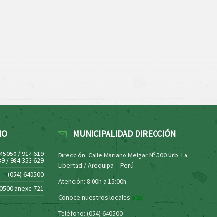
NO
MUNICIPALIDAD DIRECCIÓN
445050 / 914 619
Dirección: Calle Mariano Melgar Nº 500 Urb. La
39 / 984 353 629
Libertad / Arequipa – Perú
(054) 640500
Atención: 8:00h a 15:00h
40500 anexo 721
Conoce nuestros locales
aquí
Teléfono: (054) 640500