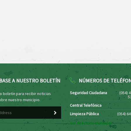
BASE A NUESTRO BOLETÍN
NÚMEROS DE TELÉFO
Seguridad Ciudadana
(054) 
 boletín para recibir noticias
5
obre nuestro municipio.
Central Telefónica
Limpieza Pública
(054) 6
Ver directorio municipal