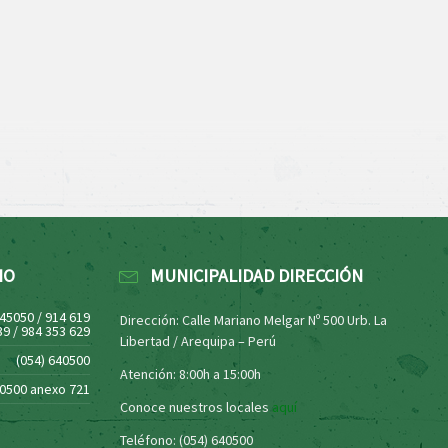
NO
MUNICIPALIDAD DIRECCIÓN
445050 / 914 619
Dirección: Calle Mariano Melgar Nº 500 Urb. La
39 / 984 353 629
Libertad / Arequipa – Perú
(054) 640500
Atención: 8:00h a 15:00h
40500 anexo 721
Conoce nuestros locales
aquí
Teléfono: (054) 640500