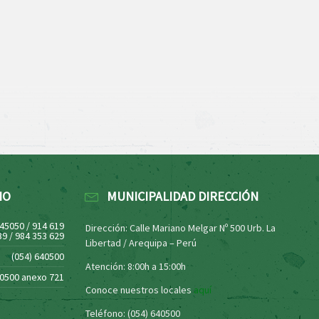
NO
MUNICIPALIDAD DIRECCIÓN
445050 / 914 619
Dirección: Calle Mariano Melgar Nº 500 Urb. La
39 / 984 353 629
Libertad / Arequipa – Perú
(054) 640500
Atención: 8:00h a 15:00h
40500 anexo 721
Conoce nuestros locales
aquí
Teléfono: (054) 640500