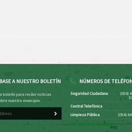
BASE A NUESTRO BOLETÍN
NÚMEROS DE TELÉFO
Seguridad Ciudadana
(054) 
 boletín para recibir noticias
5
obre nuestro municipio.
Central Telefónica
Limpieza Pública
(054) 6
Ver directorio municipal