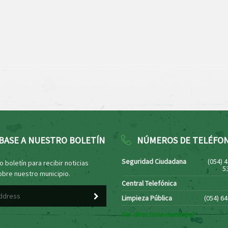
BASE A NUESTRO BOLETÍN
NÚMEROS DE TELÉFO
Seguridad Ciudadana
(054) 
 boletín para recibir noticias
5
obre nuestro municipio.
Central Telefónica
Limpieza Pública
(054) 6
Ver directorio municipal