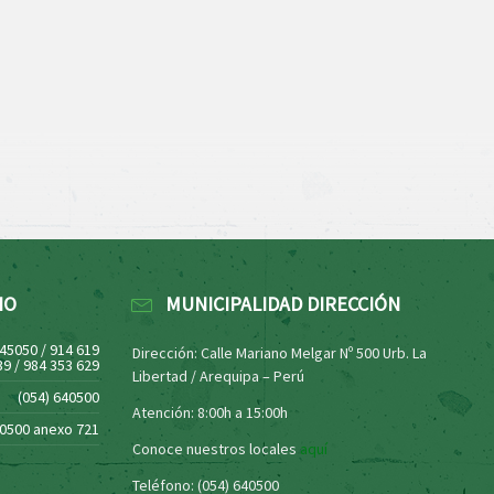
NO
MUNICIPALIDAD DIRECCIÓN
445050 / 914 619
Dirección: Calle Mariano Melgar Nº 500 Urb. La
39 / 984 353 629
Libertad / Arequipa – Perú
(054) 640500
Atención: 8:00h a 15:00h
40500 anexo 721
Conoce nuestros locales
aquí
Teléfono: (054) 640500