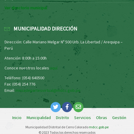
Ver directorio municipal
MUNICIPALIDAD DIRECCIÓN
Dirección: Calle Mariano Melgar Nº 500 Urb. La Libertad / Arequipa –
Perú
Atención: 8:00h a 15:00h
Conoce nuestros locales
aquí
Teléfono: (054) 640500
Fax: (054) 254 776
Email:
mesadepartesvirtual@mdcc.gob.pe
Inicio
Municipalidad
Distrito
Servicios
Obras
Gestión
Municipalidad Distrital de Cerro Colorado
mdcc.gob.pe
© 2023 Todos los derechos reservados