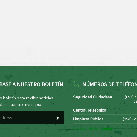
BASE A NUESTRO BOLETÍN
NÚMEROS DE TELÉFO
Seguridad Ciudadana
(054) 
 boletín para recibir noticias
5
obre nuestro municipio.
Central Telefónica
Limpieza Pública
(054) 6
Ver directorio municipal