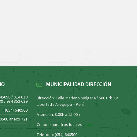
NO
MUNICIPALIDAD DIRECCIÓN
445050 / 914 619
Dirección: Calle Mariano Melgar Nº 500 Urb. La
39 / 984 353 629
Libertad / Arequipa – Perú
(054) 640500
Atención: 8:00h a 15:00h
40500 anexo 721
Conoce nuestros locales
aquí
Teléfono: (054) 640500