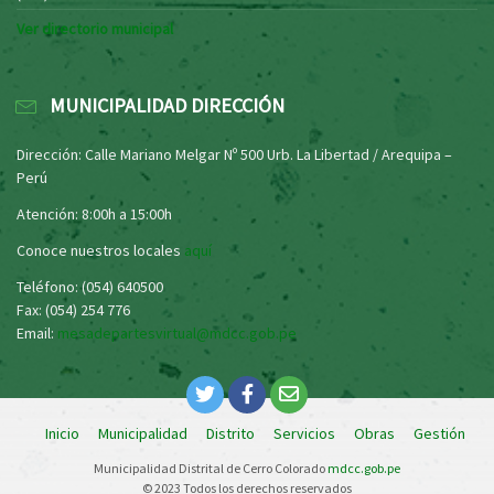
Ver directorio municipal
MUNICIPALIDAD DIRECCIÓN
Dirección: Calle Mariano Melgar Nº 500 Urb. La Libertad / Arequipa –
Perú
Atención: 8:00h a 15:00h
Conoce nuestros locales
aquí
Teléfono: (054) 640500
Fax: (054) 254 776
Email:
mesadepartesvirtual@mdcc.gob.pe
Inicio
Municipalidad
Distrito
Servicios
Obras
Gestión
Municipalidad Distrital de Cerro Colorado
mdcc.gob.pe
© 2023 Todos los derechos reservados