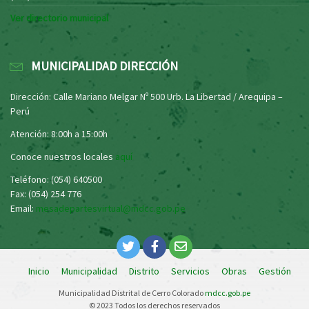
Ver directorio municipal
MUNICIPALIDAD DIRECCIÓN
Dirección: Calle Mariano Melgar Nº 500 Urb. La Libertad / Arequipa –
Perú
Atención: 8:00h a 15:00h
Conoce nuestros locales
aquí
Teléfono: (054) 640500
Fax: (054) 254 776
Email:
mesadepartesvirtual@mdcc.gob.pe
Inicio
Municipalidad
Distrito
Servicios
Obras
Gestión
Municipalidad Distrital de Cerro Colorado
mdcc.gob.pe
© 2023 Todos los derechos reservados