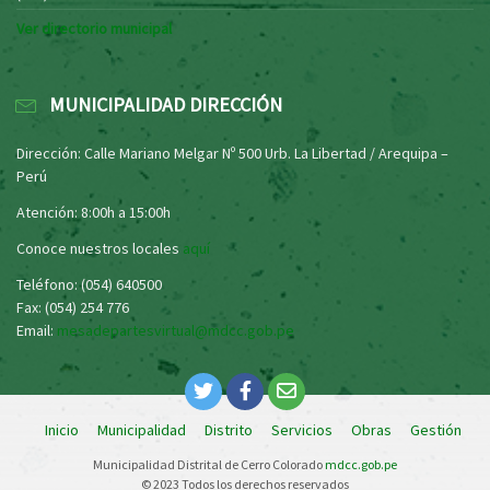
Ver directorio municipal
MUNICIPALIDAD DIRECCIÓN
Dirección: Calle Mariano Melgar Nº 500 Urb. La Libertad / Arequipa –
Perú
Atención: 8:00h a 15:00h
Conoce nuestros locales
aquí
Teléfono: (054) 640500
Fax: (054) 254 776
Email:
mesadepartesvirtual@mdcc.gob.pe
Inicio
Municipalidad
Distrito
Servicios
Obras
Gestión
Municipalidad Distrital de Cerro Colorado
mdcc.gob.pe
© 2023 Todos los derechos reservados