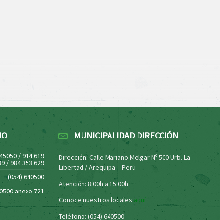
NO
MUNICIPALIDAD DIRECCIÓN
445050 / 914 619
Dirección: Calle Mariano Melgar Nº 500 Urb. La
39 / 984 353 629
Libertad / Arequipa – Perú
(054) 640500
Atención: 8:00h a 15:00h
40500 anexo 721
Conoce nuestros locales
aquí
Teléfono: (054) 640500