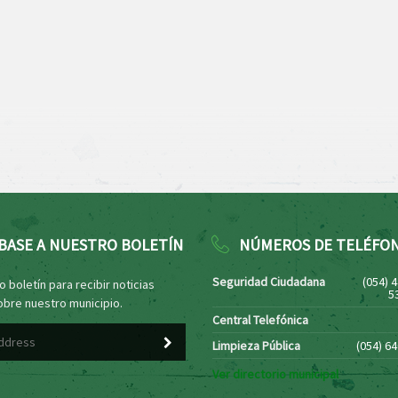
BASE A NUESTRO BOLETÍN
NÚMEROS DE TELÉFO
Seguridad Ciudadana
(054) 
 boletín para recibir noticias
5
obre nuestro municipio.
Central Telefónica
Limpieza Pública
(054) 6
Ver directorio municipal