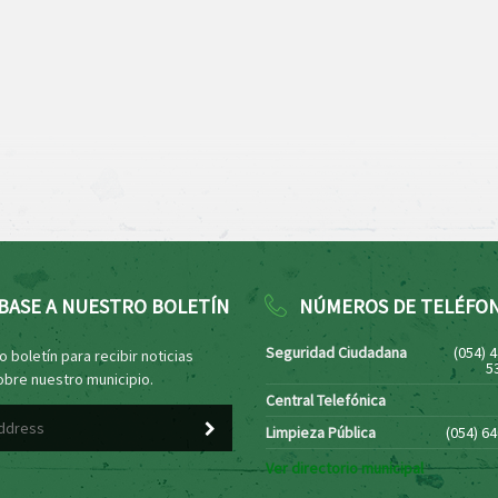
BASE A NUESTRO BOLETÍN
NÚMEROS DE TELÉFO
Seguridad Ciudadana
(054) 
 boletín para recibir noticias
5
obre nuestro municipio.
Central Telefónica
Limpieza Pública
(054) 6
Ver directorio municipal