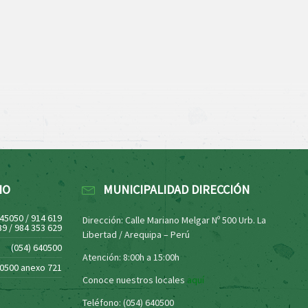
NO
MUNICIPALIDAD DIRECCIÓN
445050 / 914 619
Dirección: Calle Mariano Melgar Nº 500 Urb. La
39 / 984 353 629
Libertad / Arequipa – Perú
(054) 640500
Atención: 8:00h a 15:00h
40500 anexo 721
Conoce nuestros locales
aquí
Teléfono: (054) 640500