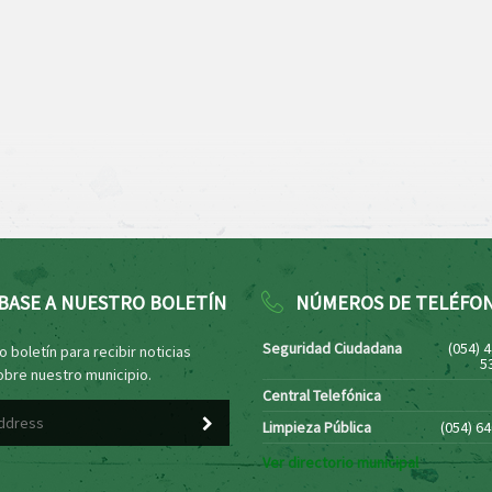
BASE A NUESTRO BOLETÍN
NÚMEROS DE TELÉFO
Seguridad Ciudadana
(054) 
 boletín para recibir noticias
5
obre nuestro municipio.
Central Telefónica
Limpieza Pública
(054) 6
Ver directorio municipal