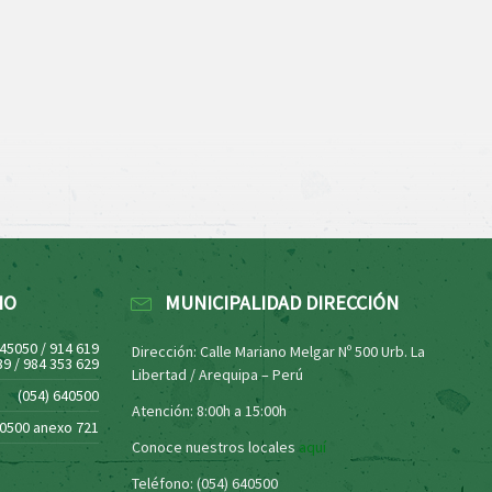
NO
MUNICIPALIDAD DIRECCIÓN
445050 / 914 619
Dirección: Calle Mariano Melgar Nº 500 Urb. La
39 / 984 353 629
Libertad / Arequipa – Perú
(054) 640500
Atención: 8:00h a 15:00h
40500 anexo 721
Conoce nuestros locales
aquí
Teléfono: (054) 640500