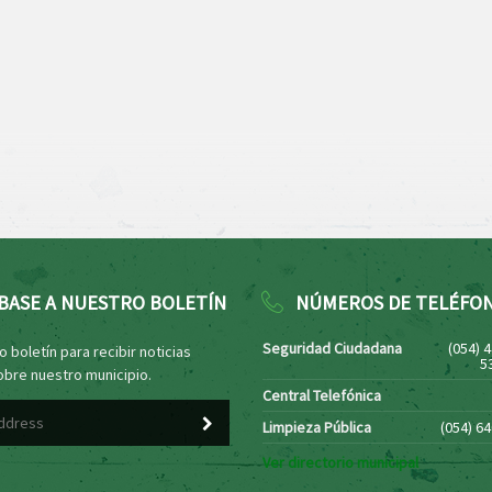
BASE A NUESTRO BOLETÍN
NÚMEROS DE TELÉFO
Seguridad Ciudadana
(054) 
 boletín para recibir noticias
5
obre nuestro municipio.
Central Telefónica
Limpieza Pública
(054) 6
Ver directorio municipal