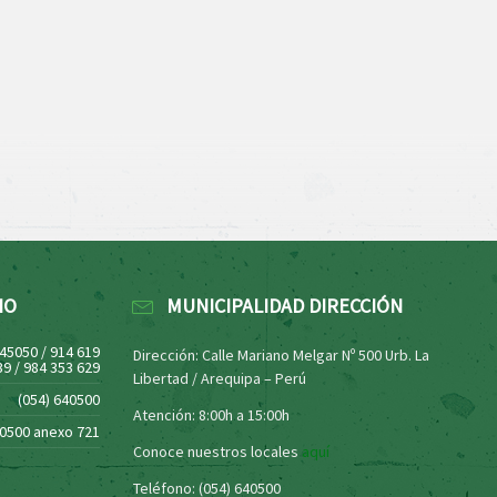
NO
MUNICIPALIDAD DIRECCIÓN
445050 / 914 619
Dirección: Calle Mariano Melgar Nº 500 Urb. La
39 / 984 353 629
Libertad / Arequipa – Perú
(054) 640500
Atención: 8:00h a 15:00h
40500 anexo 721
Conoce nuestros locales
aquí
Teléfono: (054) 640500