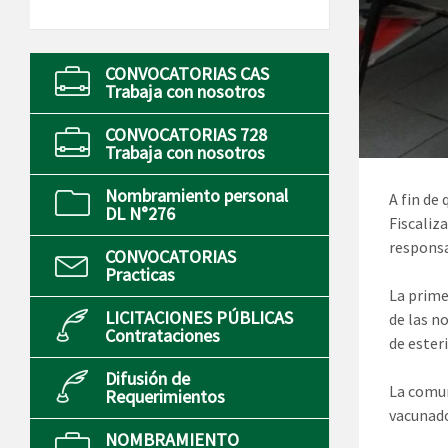
CONVOCATORIAS CAS
Trabaja con nosotros
CONVOCATORIAS 728
Trabaja con nosotros
Nombramiento personal
A fin de
DL N°276
Fiscaliz
responsa
CONVOCATORIAS
Practicas
La prime
LICITACIONES PÚBLICAS
de las n
Contrataciones
de esteri
Difusión de
La comun
Requerimientos
vacunados
NOMBRAMIENTO