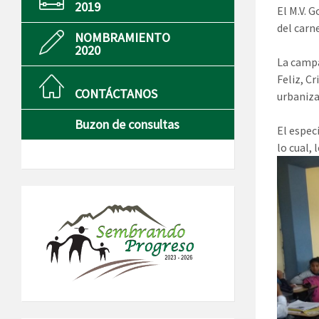
2019
El M.V. 
del carn
NOMBRAMIENTO
2020
La campa
Feliz, C
CONTÁCTANOS
urbaniza
Buzon de consultas
El espec
lo cual,