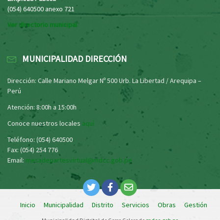
(054) 640500 anexo 721
Ver directorio municipal
MUNICIPALIDAD DIRECCIÓN
Dirección: Calle Mariano Melgar Nº 500 Urb. La Libertad / Arequipa –
Perú
Atención: 8:00h a 15:00h
Conoce nuestros locales
aquí
Teléfono: (054) 640500
Fax: (054) 254 776
Email:
mesadepartesvirtual@mdcc.gob.pe
Inicio
Municipalidad
Distrito
Servicios
Obras
Gestión