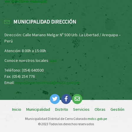
Ver directorio municipal
MUNICIPALIDAD DIRECCIÓN
Dirección: Calle Mariano Melgar Nº 500 Urb. La Libertad / Arequipa –
Perú
Atención: 8:00h a 15:00h
Conoce nuestros locales
aquí
Teléfono: (054) 640500
Fax: (054) 254 776
Email:
mesadepartesvirtual@mdcc.gob.pe
Inicio
Municipalidad
Distrito
Servicios
Obras
Gestión
Municipalidad Distrital de Cerro Colorado
mdcc.gob.pe
© 2023 Todos los derechos reservados