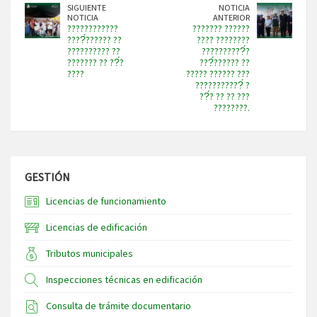
SIGUIENTE
NOTICIA
NOTICIA
ANTERIOR
????????????
??????? ??????
????́?????? ??
???? ????????
?????????? ??
??????????́?
??????? ?? ??́?
???́?????? ??
????
????? ?????? ???
???????????́ ?
??́? ?? ?? ???
????????.
GESTIÓN
Licencias de funcionamiento
Licencias de edificación
Tributos municipales
Inspecciones técnicas en edificación
Consulta de trámite documentario