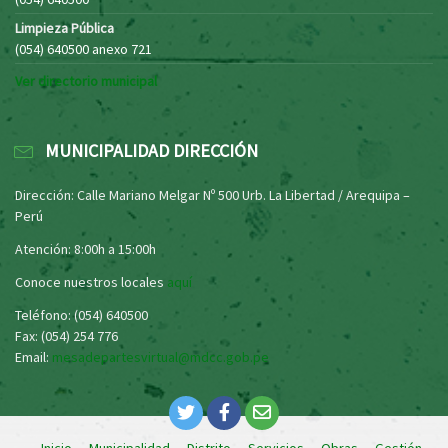
Limpieza Pública
(054) 640500 anexo 721
Ver directorio municipal
MUNICIPALIDAD DIRECCIÓN
Dirección: Calle Mariano Melgar Nº 500 Urb. La Libertad / Arequipa –
Perú
Atención: 8:00h a 15:00h
Conoce nuestros locales
aquí
Teléfono: (054) 640500
Fax: (054) 254 776
Email:
mesadepartesvirtual@mdcc.gob.pe
Inicio
Municipalidad
Distrito
Servicios
Obras
Gestión