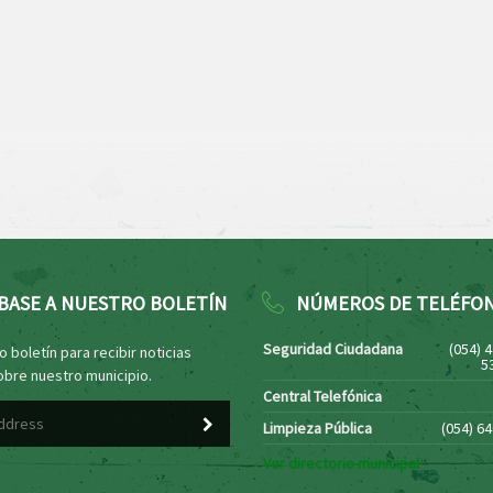
BASE A NUESTRO BOLETÍN
NÚMEROS DE TELÉFO
Seguridad Ciudadana
(054) 
 boletín para recibir noticias
5
obre nuestro municipio.
Central Telefónica
Limpieza Pública
(054) 6
Ver directorio municipal