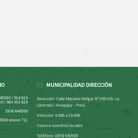
NO
MUNICIPALIDAD DIRECCIÓN
445050 / 914 619
Dirección: Calle Mariano Melgar Nº 500 Urb. La
39 / 984 353 629
Libertad / Arequipa – Perú
(054) 640500
Atención: 8:00h a 15:00h
40500 anexo 721
Conoce nuestros locales
aquí
Teléfono: (054) 640500