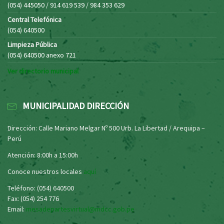
(054) 445050 / 914 619 539 / 984 353 629
Central Telefónica
(054) 640500
Limpieza Pública
(054) 640500 anexo 721
Ver directorio municipal
MUNICIPALIDAD DIRECCIÓN
Dirección: Calle Mariano Melgar Nº 500 Urb. La Libertad / Arequipa –
Perú
Atención: 8:00h a 15:00h
Conoce nuestros locales
aquí
Teléfono: (054) 640500
Fax: (054) 254 776
Email:
mesadepartesvirtual@mdcc.gob.pe