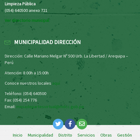
Limpieza Pública
(054) 640500 anexo 721
Ver directorio municipal
MUNICIPALIDAD DIRECCIÓN
Dirección: Calle Mariano Melgar Nº 500 Urb. La Libertad / Arequipa –
Perú
Atención: 8:00h a 15:00h
Conoce nuestros locales
aquí
Teléfono: (054) 640500
Fax: (054) 254 776
Email:
mesadepartesvirtual@mdcc.gob.pe
Inicio
Municipalidad
Distrito
Servicios
Obras
Gestión