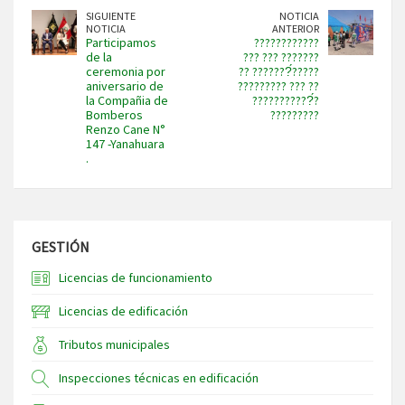
SIGUIENTE
NOTICIA
NOTICIA
ANTERIOR
Participamos
????????????
de la
??? ??? ???????
ceremonia por
?? ???????́?????
aniversario de
????????? ??? ??
la Compañia de
???????????́?
Bomberos
?????????
Renzo Cane N°
147 -Yanahuara
.
GESTIÓN
Licencias de funcionamiento
Licencias de edificación
Tributos municipales
Inspecciones técnicas en edificación