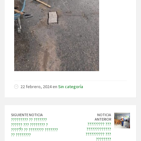
22 febrero, 2024 en
Sin categoría
SIGUIENTE NOTICIA
NOTICIA
????????? ?? ???????
ANTERIOR
????????? ???
?????? ??? ???????? ?
?????????????
?????́? ?? ???????? ???????
?????????? ???
?? ????????
????????