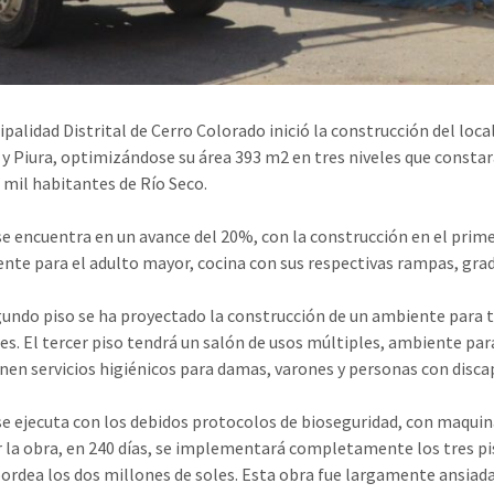
ipalidad Distrital de Cerro Colorado inició la construcción del loca
 y Piura, optimizándose su área 393 m2 en tres niveles que constar
 mil habitantes de Río Seco.
se encuentra en un avance del 20%, con la construcción en el prim
nte para el adulto mayor, cocina con sus respectivas rampas, grad
gundo piso se ha proyectado la construcción de un ambiente para t
es. El tercer piso tendrá un salón de usos múltiples, ambiente para 
enen servicios higiénicos para damas, varones y personas con disca
se ejecuta con los debidos protocolos de bioseguridad, con maquin
 la obra, en 240 días, se implementará completamente los tres pis
bordea los dos millones de soles. Esta obra fue largamente ansiada