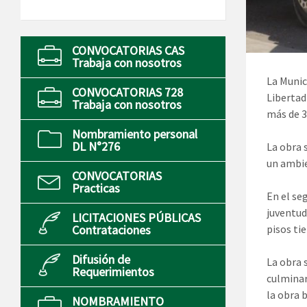
CONVOCATORIAS CAS
Trabaja con nosotros
La Munic
CONVOCATORIAS 728
Libertad
Trabaja con nosotros
más de 3
Nombramiento personal
DL N°276
La obra 
un ambie
CONVOCATORIAS
Practicas
En el se
juventud
LICITACIONES PÚBLICAS
Contrataciones
pisos ti
Difusión de
La obra 
Requerimientos
culminar
la obra 
NOMBRAMIENTO