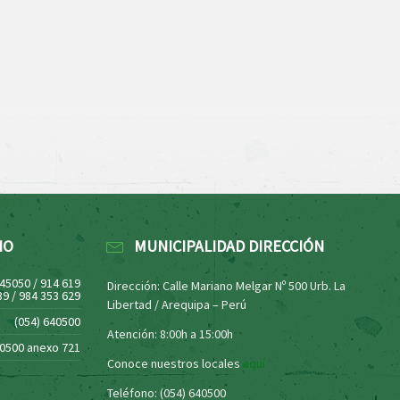
NO
MUNICIPALIDAD DIRECCIÓN
445050 / 914 619
Dirección: Calle Mariano Melgar Nº 500 Urb. La
39 / 984 353 629
Libertad / Arequipa – Perú
(054) 640500
Atención: 8:00h a 15:00h
40500 anexo 721
Conoce nuestros locales
aquí
Teléfono: (054) 640500