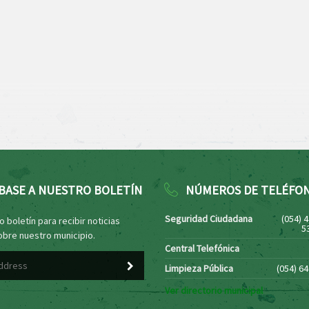
BASE A NUESTRO BOLETÍN
NÚMEROS DE TELÉFO
Seguridad Ciudadana
(054) 
 boletín para recibir noticias
5
obre nuestro municipio.
Central Telefónica
Limpieza Pública
(054) 6
Ver directorio municipal