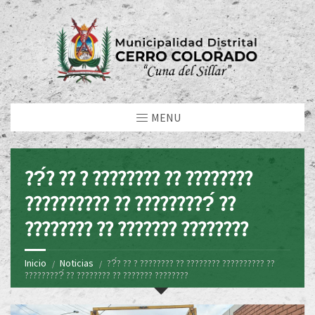
MENU
??́? ?? ? ???????? ?? ????????
?????????? ?? ?????????́ ??
???????? ?? ??????? ????????
Inicio
Noticias
??́? ?? ? ???????? ?? ???????? ?????????? ??
?????????́ ?? ???????? ?? ??????? ????????