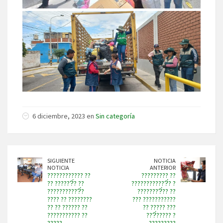
6 diciembre, 2023 en
Sin categoría
SIGUIENTE
NOTICIA
NOTICIA
ANTERIOR
???????????? ??
????????? ??
?? ??????́? ??
????????????́? ?
???????????́?
????????́?? ??
???? ?? ????????
??? ???????????
?? ?? ?????? ??
?? ????? ???
??????????? ??
???́????? ?
?????
?????????