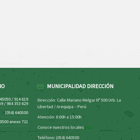
NO
MUNICIPALIDAD DIRECCIÓN
445050 / 914 619
Dirección: Calle Mariano Melgar Nº 500 Urb. La
39 / 984 353 629
Libertad / Arequipa – Perú
(054) 640500
Atención: 8:00h a 15:00h
40500 anexo 721
Conoce nuestros locales
aquí
Teléfono: (054) 640500