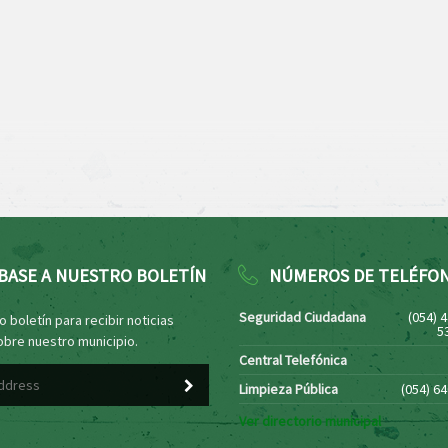
BASE A NUESTRO BOLETÍN
NÚMEROS DE TELÉFO
Seguridad Ciudadana
(054) 
 boletín para recibir noticias
5
obre nuestro municipio.
Central Telefónica
Limpieza Pública
(054) 6
Ver directorio municipal