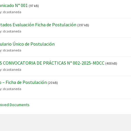
nicado N° 001
(97 kB)
y:
dcastaneda
tados Evaluación Ficha de Postulación
(397 kB)
y:
dcastaneda
lario Único de Postulación
y:
dcastaneda
S CONVOCATORIA DE PRÁCTICAS N° 002-2025-MDCC
(400 kB)
y:
dcastaneda
 – Ficha de Postulación
(20 kB)
y:
dcastaneda
hived Documents