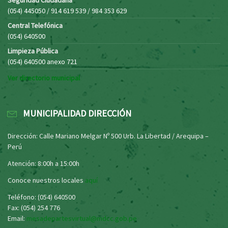
(054) 445050 / 914 619 539 / 984 353 629
Central Telefónica
(054) 640500
Limpieza Pública
(054) 640500 anexo 721
Ver directorio municipal
MUNICIPALIDAD DIRECCIÓN
Dirección: Calle Mariano Melgar Nº 500 Urb. La Libertad / Arequipa –
Perú
Atención: 8:00h a 15:00h
Conoce nuestros locales
aquí
Teléfono: (054) 640500
Fax: (054) 254 776
Email:
mesadepartesvirtual@mdcc.gob.pe