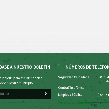
BASE A NUESTRO BOLETÍN
NÚMEROS DE TELÉFO
Seguridad Ciudadana
(054) 
 boletín para recibir noticias
5
obre nuestro municipio.
Central Telefónica
Limpieza Pública
(054) 6
Ver directorio municipal