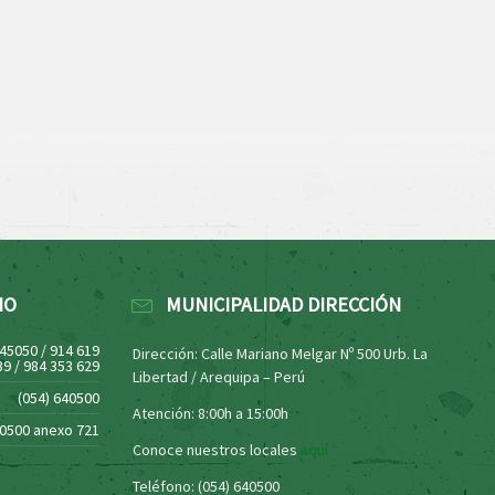
NO
MUNICIPALIDAD DIRECCIÓN
445050 / 914 619
Dirección: Calle Mariano Melgar Nº 500 Urb. La
39 / 984 353 629
Libertad / Arequipa – Perú
(054) 640500
Atención: 8:00h a 15:00h
40500 anexo 721
Conoce nuestros locales
aquí
Teléfono: (054) 640500