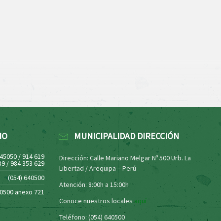
NO
MUNICIPALIDAD DIRECCIÓN
445050 / 914 619
Dirección: Calle Mariano Melgar Nº 500 Urb. La
39 / 984 353 629
Libertad / Arequipa – Perú
(054) 640500
Atención: 8:00h a 15:00h
40500 anexo 721
Conoce nuestros locales
aquí
Teléfono: (054) 640500