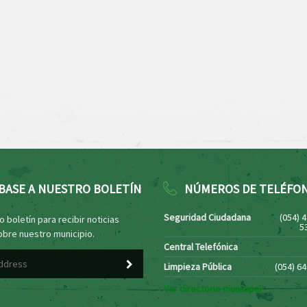
BASE A NUESTRO BOLETÍN
NÚMEROS DE TELÉFO
Seguridad Ciudadana
(054) 
 boletín para recibir noticias
5
obre nuestro municipio.
Central Telefónica
Limpieza Pública
(054) 6
Ver directorio municipal