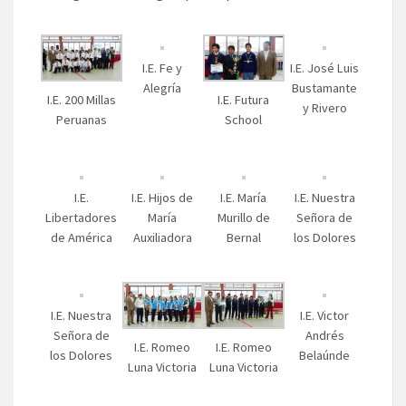
I.E. Fe y
I.E. José Luis
Alegría
Bustamante
I.E. 200 Millas
I.E. Futura
y Rivero
Peruanas
School
I.E.
I.E. Hijos de
I.E. María
I.E. Nuestra
Libertadores
María
Murillo de
Señora de
de América
Auxiliadora
Bernal
los Dolores
I.E. Nuestra
I.E. Victor
Señora de
Andrés
I.E. Romeo
I.E. Romeo
los Dolores
Belaúnde
Luna Victoria
Luna Victoria