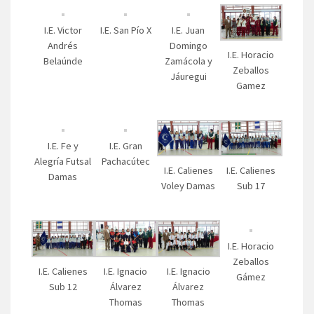
I.E. Victor
I.E. San Pío X
I.E. Juan
Andrés
Domingo
I.E. Horacio
Belaúnde
Zamácola y
Zeballos
Jáuregui
Gamez
I.E. Fe y
I.E. Gran
Alegría Futsal
Pachacútec
I.E. Calienes
I.E. Calienes
Damas
Voley Damas
Sub 17
I.E. Horacio
Zeballos
I.E. Calienes
I.E. Ignacio
I.E. Ignacio
Gámez
Sub 12
Álvarez
Álvarez
Thomas
Thomas