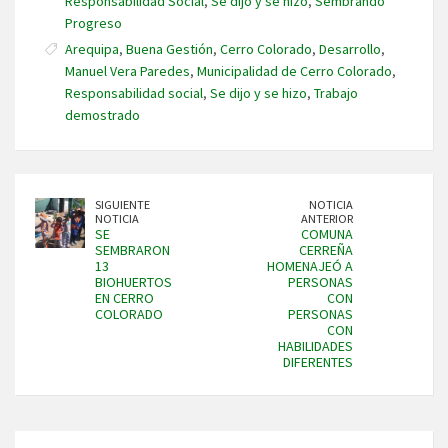
Responsabilidad Social
,
Se dijo y se hizo
,
Sembrando
Progreso
Arequipa
,
Buena Gestión
,
Cerro Colorado
,
Desarrollo
,
Manuel Vera Paredes
,
Municipalidad de Cerro Colorado
,
Responsabilidad social
,
Se dijo y se hizo
,
Trabajo
demostrado
SIGUIENTE
NOTICIA
NOTICIA
ANTERIOR
SE
COMUNA
SEMBRARON
CERREÑA
13
HOMENAJEÓ A
BIOHUERTOS
PERSONAS
EN CERRO
CON
COLORADO
PERSONAS
CON
HABILIDADES
DIFERENTES