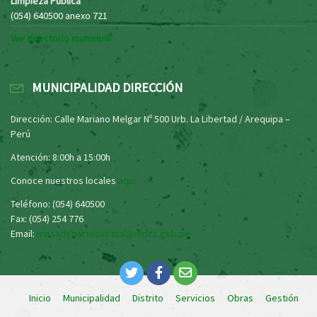
Limpieza Pública
(054) 640500 anexo 721
Ver directorio municipal
MUNICIPALIDAD DIRECCIÓN
Dirección: Calle Mariano Melgar Nº 500 Urb. La Libertad / Arequipa –
Perú
Atención: 8:00h a 15:00h
Conoce nuestros locales
aquí
Teléfono: (054) 640500
Fax: (054) 254 776
Email:
mesadepartesvirtual@mdcc.gob.pe
Inicio
Municipalidad
Distrito
Servicios
Obras
Gestión