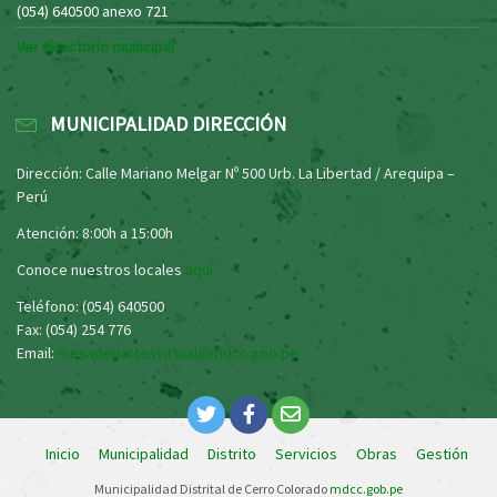
(054) 640500 anexo 721
Ver directorio municipal
MUNICIPALIDAD DIRECCIÓN
Dirección: Calle Mariano Melgar Nº 500 Urb. La Libertad / Arequipa –
Perú
Atención: 8:00h a 15:00h
Conoce nuestros locales
aquí
Teléfono: (054) 640500
Fax: (054) 254 776
Email:
mesadepartesvirtual@mdcc.gob.pe
Inicio
Municipalidad
Distrito
Servicios
Obras
Gestión
Municipalidad Distrital de Cerro Colorado
mdcc.gob.pe